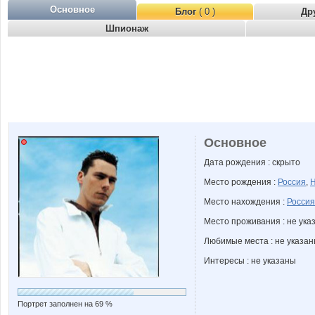
Основное
Блог
( 0 )
Др
Шпионаж
Основное
Дата рождения : скрыто
Место рождения :
Россия
,
Н
Место нахождения :
Россия
Место проживания : не ука
Любимые места : не указа
Интересы : не указаны
Портрет заполнен на 69 %