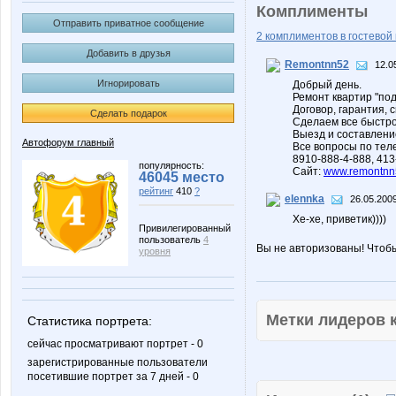
Комплименты
Отправить приватное сообщение
2 комплиментов в гостевой 
Добавить в друзья
Remontnn52
12.0
Игнорировать
Добрый день.
Ремонт квартир "по
Договор, гарантия, с
Сделать подарок
Сделаем все быстро
Выезд и составлени
Автофорум главный
Все вопросы по тел
8910-888-4-888, 413
популярность:
Сайт:
www.remontnn
46045 место
рейтинг
410
?
elennka
26.05.2009
Хе-хе, приветик))))
Привилегированный
пользователь
4
Вы не авторизованы! Чтоб
уровня
Метки лидеров
Статистика портрета:
сейчас просматривают портрет - 0
зарегистрированные пользователи
посетившие портрет за 7 дней - 0